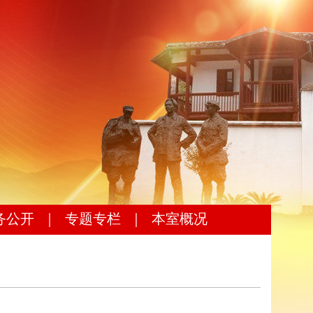
务公开
｜
专题专栏
｜
本室概况