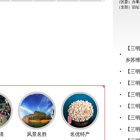
【三
乡苏维埃
【三
【三
【三
【三
【三
【三明
情
风景名胜
名优特产