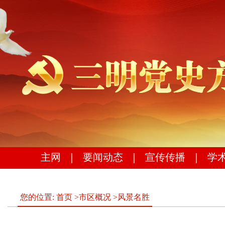
主网
｜
要闻动态
｜
宣传传播
｜
学
您的位置:
首页
>
市区概况
>
风景名胜